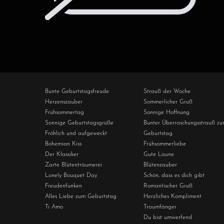
Bunte Geburtstagsfreude
Strauß der Woche
Herzenszauber
Sommerlicher Gruß
Frühsommertag
Sonnige Hoffnung
Sonnige Geburtstagsgrüße
Bunter Überraschungsstrauß zu
Fröhlich und aufgeweckt
Geburtstag
Bohemian Kiss
Frühsommerliebe
Der Klassiker
Gute Laune
Zarte Blütenträumerei
Blütenzauber
​​Lonely Bouquet Day
Schön, dass es dich gibt
Freudenfunken
Romantischer Gruß
Alles Liebe zum Geburtstag
Herzliches Kompliment
Ti Amo
Traumfänger
Du bist umwerfend