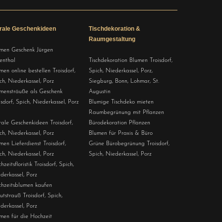
orale Geschenkideen
Tischdekoration &
Raumgestaltung
men Geschenk Jürgen
enthal
Tischdekoration Blumen Troisdorf,
men online bestellen Troisdorf,
Spich, Niederkassel, Porz,
ch, Niederkassel, Porz
Siegburg, Bonn, Lohmar, St.
mensträuße als Geschenk
Augustin
isdorf, Spich, Niederkassel, Porz
Blumige Tischdeko mieten
Raumbegrünung mit Pflanzen
rale Geschenkideen Troisdorf,
Bürodekoration Pflanzen
ch, Niederkassel, Porz
Blumen für Praxis & Büro
men Lieferdienst Troisdorf,
Grüne Bürobegrünung Troisdorf,
ch, Niederkassel, Porz
Spich, Niederkassel, Porz
hzeitsfloristik Troisdorf, Spich,
derkassel, Porz
hzeitsblumen kaufen
utstrauß Troisdorf, Spich,
derkassel, Porz
men für die Hochzeit