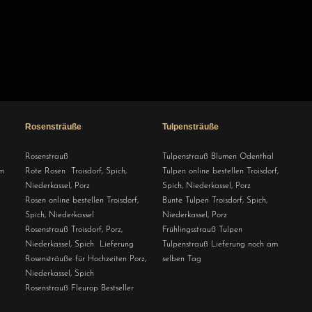
Rosensträuße
Tulpensträuße
Rosenstrauß
Tulpenstrauß Blumen Odenthal
m
Rote Rosen Troisdorf, Spich,
Tulpen online bestellen Troisdorf,
Niederkassel, Porz
Spich, Niederkassel, Porz
Rosen online bestellen Troisdorf,
Bunte Tulpen Troisdorf, Spich,
Spich, Niederkassel
Niederkassel, Porz
Rosenstrauß Troisdorf, Porz,
Frühlingsstrauß Tulpen
Niederkassel, Spich Lieferung
Tulpenstrauß Lieferung noch am
Rosensträuße für Hochzeiten Porz,
selben Tag
Niederkassel, Spich
Rosenstrauß Fleurop Bestseller