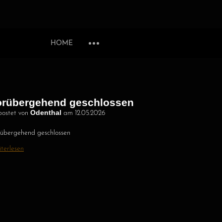
HOME
orübergehend geschlossen
Odenthal
ostet von
am
12.05.2026
übergehend geschlossen
terlesen